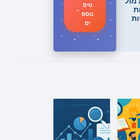
 מול
טים
ת
←
נוספ
ות
ים