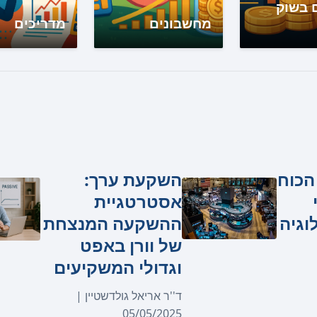
 בשוק
מחשבונים
מדריכים
ד''ק 100: הכוח
השקעת ערך:
אסטרטגיית
וגיה
ההשקעה המנצחת
של וורן באפט
וגדולי המשקיעים
ד''ר אריאל גולדשטיין |
05/05/2025