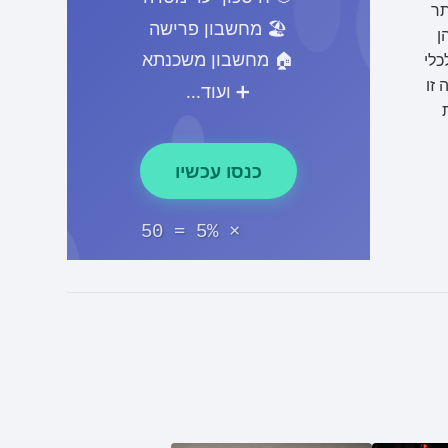
תר
🏖️ מחשבון פרישה
ן
🏠 מחשבון משכנתא
כלי
זו
➕ ועוד...
כנסו עכשיו