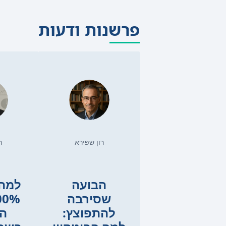
פרשנות ודעות
רון שפירא
ר
הבועה
למה 
שסירבה
להתפוצץ:
הו