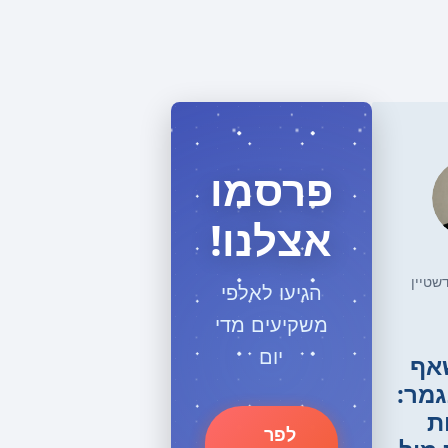
פרסמו
אצלנו!
דשטיין
הגיעו לאלפי
משקיעים מדי
יום
אף
גמר:
ת
לפר