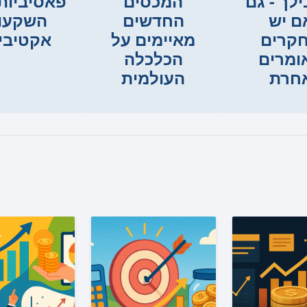
לך - גם
המכסים
פאסיביות
ם יש
החדשים
השקעו
קרים
מאיימים על
אקטיבי
ומרים
הכלכלה
חרת
העולמית