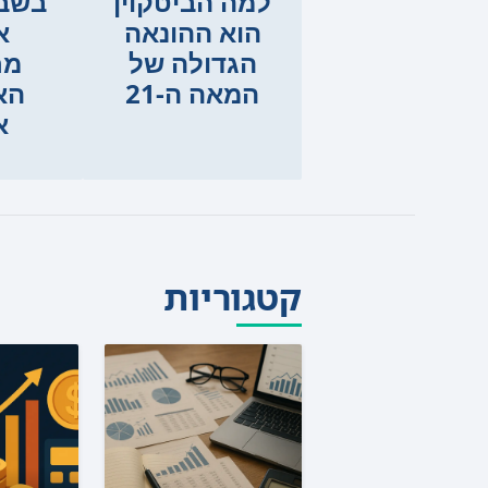
למה הביטקוין
בשבי
הוא ההונאה
א
הגדולה של
מח
המאה ה-21
הא
א
קטגוריות