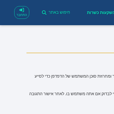
שקעות כשרות
חיפוש באתר
התחבר
באתר, אנו אוספים את הנתונים המוצגים בטופס התגובות, וכן את כתובת ה-IP של המבקר ומחרוזת סוכן המשתמש של הדפדפן כדי לסייע
ונימית הנוצרת מכתובת הדוא"ל שלך (הנקראת גם 'גיבוב' או hash) עשויה להיות מסופקת לשירות Gravatar כדי לבדוק אם אתה משתמש בו. לאחר אישור התגובה