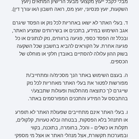
מבלי לקבל ייעוץ מקצועי מבעל הרישיון המתאים (יועץ
השקעות, יועץ פנסיוני, יועץ מס, רואה חשבון ו/או עורך דין).
ד. בעלי האתר לא ישאו באחריות לכל נזק או הפסד שיגרם
אגב השימוש במידע, בתכנים או בשירותים שמציע האתר,
ובכלל זה הפסד כספי, פגיעה ברווחים, נזק לנתונים או כל
פגיעה אחרת. על הקוראים להביא בחשבון שכל השקעה
בשוק ההון עלולה להסתיים באובדן חלקי או מוחלט של
הכספים.
ה. בעצם השימוש באתר הנך מסכימ/ה ומתחייב/ת
מפורשות לפטור את בעלי האתר מאחריות לכל נזק
שייגרם לך כתוצאה מהחלטות ופעולות שתבצע/י
בהתבסס על המידע והתכנים המפורסמים באתר.
ו. בעלי האתר אינם מתחייבים שפעולת האתר לא תופרע
או תתנהל בלא הפסקות, בבטחה ובלא טעויות, קלקולים,
תקלות או כשלים – והכל, בחומרה, בתוכנה, בקווי
ובמערכות תקשורת, אצל מנהלי האתר או אצל מי מספקי