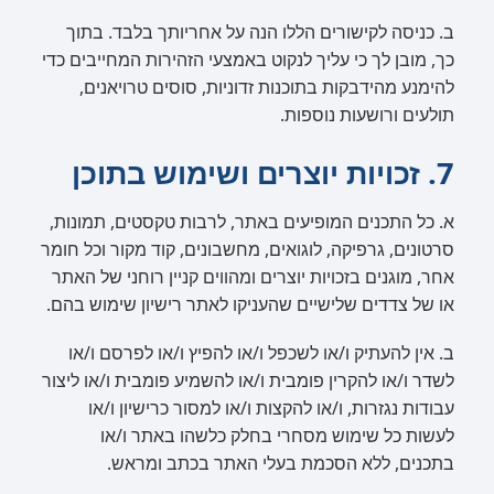
ב. כניסה לקישורים הללו הנה על אחריותך בלבד. בתוך
כך, מובן לך כי עליך לנקוט באמצעי הזהירות המחייבים כדי
להימנע מהידבקות בתוכנות זדוניות, סוסים טרויאנים,
תולעים ורושעות נוספות.
7. זכויות יוצרים ושימוש בתוכן
א. כל התכנים המופיעים באתר, לרבות טקסטים, תמונות,
סרטונים, גרפיקה, לוגואים, מחשבונים, קוד מקור וכל חומר
אחר, מוגנים בזכויות יוצרים ומהווים קניין רוחני של האתר
או של צדדים שלישיים שהעניקו לאתר רישיון שימוש בהם.
ב. אין להעתיק ו/או לשכפל ו/או להפיץ ו/או לפרסם ו/או
לשדר ו/או להקרין פומבית ו/או להשמיע פומבית ו/או ליצור
עבודות נגזרות, ו/או להקצות ו/או למסור כרישיון ו/או
לעשות כל שימוש מסחרי בחלק כלשהו באתר ו/או
בתכנים, ללא הסכמת בעלי האתר בכתב ומראש.