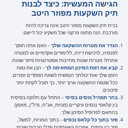
הגישה המעשית: כיצד לבנות
תיק השקעות מפוזר היטב
בניית תיק השקעות מפוזר היטב אינה צריכה להיות
מורכבת. הנה מתווה פרקטי שכל משקיע יכול ליישם:
הגדר את מטרות ההשקעה שלך
– האם אתה חוסך
לפנסיה, לרכישת דירה, ללימודים אקדמיים או למטרה
אחרת? מטרות שונות מחייבות אסטרטגיות פיזור שונות.
קבע את רמת הסיכון המתאימה לך
– הבן את טווח
הזמן שלך ואת יכולתך הנפשית לשאת הפסדים זמניים.
ככל שטווח ההשקעה ארוך יותר, כך תוכל לקחת יותר
סיכונים.
בחר תמהיל נכסים בסיסי
– התחל עם חלוקה בסיסית
בין קלאסי נכסים עיקריים (מניות, אג"ח, נדל"ן, מזומן)
בהתאם לפרופיל הסיכון שלך.
פזר בתוך כל קלאס נכסים
– בתוך המניות, למשל,
פזר בין ענפים, אזורים גיאוגרפיים וגדלי חברות שונים.