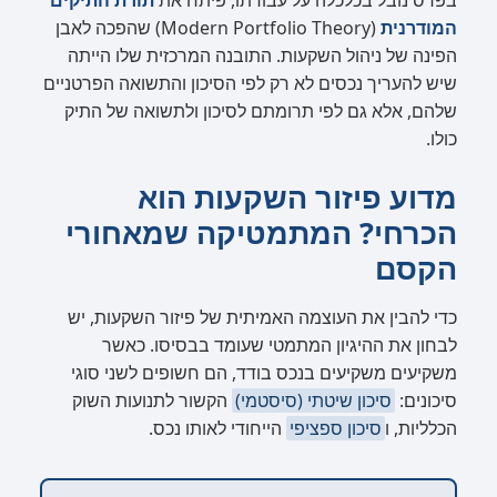
בפרס נובל בכלכלה על עבודתו, פיתח את
תורת התיקים
המודרנית
(Modern Portfolio Theory) שהפכה לאבן
הפינה של ניהול השקעות. התובנה המרכזית שלו הייתה
שיש להעריך נכסים לא רק לפי הסיכון והתשואה הפרטניים
שלהם, אלא גם לפי תרומתם לסיכון ולתשואה של התיק
כולו.
מדוע פיזור השקעות הוא
הכרחי? המתמטיקה שמאחורי
הקסם
כדי להבין את העוצמה האמיתית של פיזור השקעות, יש
לבחון את ההיגיון המתמטי שעומד בבסיסו. כאשר
משקיעים משקיעים בנכס בודד, הם חשופים לשני סוגי
סיכונים:
סיכון שיטתי (סיסטמי)
הקשור לתנועות השוק
הכלליות, ו
סיכון ספציפי
הייחודי לאותו נכס.