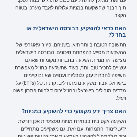
עם זאת, מומלץ להתחיל עם סכום שתרגישו בנוח לסכן,
תוך הבנה שהשקעות במניות עלולות לאבד מערכן בטווח
הקצר.
האם כדאי להשקיע בבורסה הישראלית או
בחו"ל?
התשובה הטובה ביותר היא: בשניהם. פיזור גיאוגרפי של
ההשקעות מסייע בהפחתת סיכונים. הבורסה הישראלית
מציעה הזדמנויות השקעה בחברות מקומיות שאתם
עשויים להכיר טוב יותר, בעוד שהשקעה בחו"ל מאפשרת
חשיפה לחברות ענק גלובליות וענפים שאינם קיימים
בישראל. עבור משקיעים מתחילים, קרנות סל (ETFs) על
מדדים מובילים בישראל ובחו"ל יכולות להוות פתרון פשוט
ויעיל.
האם צריך ידע מקצועי כדי להשקיע במניות?
השקעה אקטיבית בבחירת מניות ספציפיות אכן דורשת
ידע, לימוד והתמחות. עם זאת, גם משקיעים מתחילים
יכולים להתחיל להשקיע באמצעות אסטרטגיות פשוטות