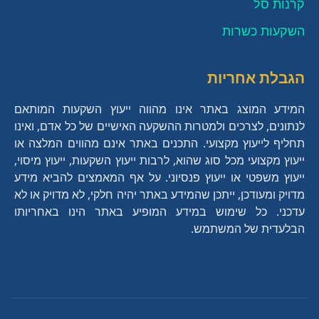
גמל
הכשרה
15108
גמל
ביטוח
הכשרה
דש גמל
סיכון
בינוני
קרנות סל
בסט
להשקעה
להשקעה
מנהלים/פוליסת
חברה
ופנסיה
גבוה
השקעות כשרות
הלכה
אינווסט
חיסכון
בע"מ
לביטוח
(מסלול
מסלול
בע"מ
מניות)
מיטב
13259
קופת
מיטב
סיכון
עוקב
הגבלת אחריות
גמל
גמל
דש גמל
גבוה
מדד
המידע המוצג באתר אינו מהווה ייעוץ השקעות המותאם
להשקעה
להשקעה
ופנסיה
(מסלול
S&P500
לנתונים, לצרכים ולמטרות ההשקעה האישיים של כל אדם, ואינו
עוקב
בע"מ
מניות)
תחליף לייעוץ מקצועי. התכנים באתר אינם מהווים המלצה או
מדד
אקסלנס
9602
ביטוח
הפניקס
סיכון
ייעוץ מקצועי מכל סוג שהוא, לרבות ייעוץ השקעות, ייעוץ מיסוי,
S&P
אינווסט
מנהלים/פוליסת
חברה
בינוני
ייעוץ משפטי או ייעוץ פנסיוני. על אף המאמצים להביא מידע
500
הלכה
חיסכון
לביטוח
מדויק ומעודכן, ייתכן שהמידע באתר יהיה חלקי, לא מדויק או לא
בע"מ
עדכני. כל שימוש במידע המופיע באתר הינו באחריותו
מנורה
8716
קופת
מנורה
סיכון
הבלעדית של המשתמש.
הפניקס
מבטחים
9586
גמל
ביטוח
הפניקס
מבטחים
סיכון
בינוני
גמל
הלכה
להשקעה
מנהלים/פוליסת
חברה
פנסיה
בינוני
להשקעה
חיסכון
וגמל
לביטוח
מסלול
בע"מ
בע"מ
הלכה